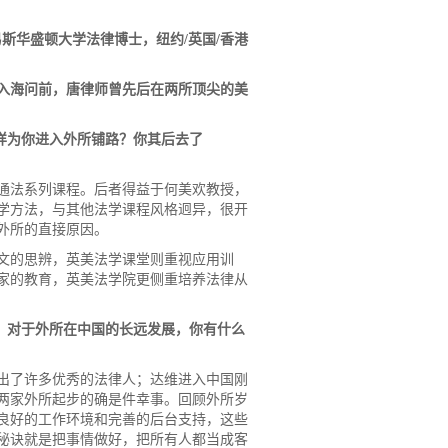
路易斯华盛顿大学法律博士，纽约/英国/香港
入海问前，唐律师曾先后在两所顶尖的美
样为你进入外所铺路？你其后去了
通法系列课程。后者得益于何美欢教授，
学方法，与其他法学课程风格迥异，很开
外所的直接原因。
文的思辨，英美法学课堂则重视应用训
家的教育，英美法学院更侧重培养法律从
？对于外所在中国的长远发展，你有什么
出了许多优秀的法律人；达维进入中国刚
两家外所起步的确是件幸事。回顾外所岁
良好的工作环境和完善的后台支持，这些
秘诀就是把事情做好，把所有人都当成客