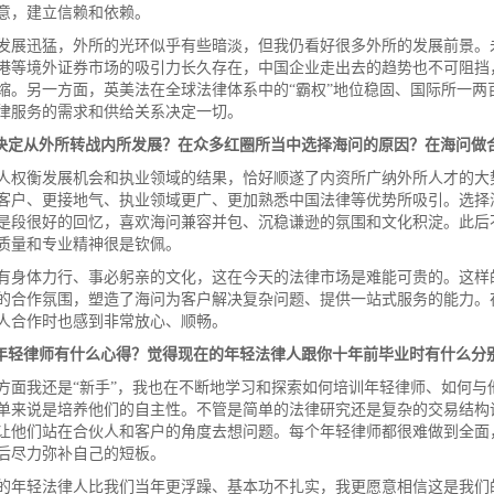
意，建立信赖和依赖。
发展迅猛，外所的光环似乎有些暗淡，但我仍看好很多外所的发展前景。
港等境外证券市场的吸引力长久存在，中国企业走出去的趋势也不可阻挡
缩。另一方面，英美法在全球法律体系中的“霸权”地位稳固、国际所一两
律服务的需求和供给关系决定一切。
决定从外所转战内所发展？在众多红圈所当中选择海问的原因？在海问做
人权衡发展机会和执业领域的结果，恰好顺遂了内资所广纳外所人才的大
客户、更接地气、执业领域更广、更加熟悉中国法律等优势所吸引。选择
是段很好的回忆，喜欢海问兼容并包、沉稳谦逊的氛围和文化积淀。此后
质量和专业精神很是钦佩。
有身体力行、事必躬亲的文化，这在今天的法律市场是难能可贵的。这样的
的合作氛围，塑造了海问为客户解决复杂问题、提供一站式服务的能力。
人合作时也感到非常放心、顺畅。
年轻律师有什么心得？觉得现在的年轻法律人跟你十年前毕业时有什么分
方面我还是“新手”，我也在不断地学习和探索如何培训年轻律师、如何与
单来说是培养他们的自主性。不管是简单的法律研究还是复杂的交易结构
让他们站在合伙人和客户的角度去想问题。每个年轻律师都很难做到全面
后尽力弥补自己的短板。
的年轻法律人比我们当年更浮躁、基本功不扎实，我更愿意相信这是我们