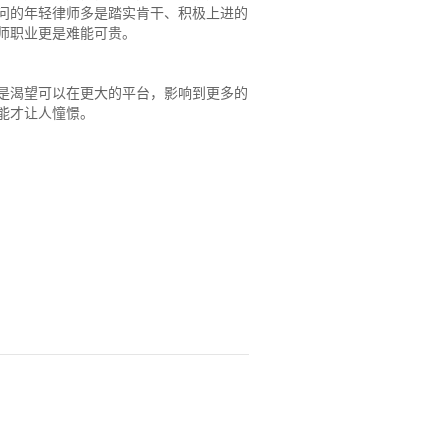
问的年轻律师多是踏实肯干、积极上进的
师职业更是难能可贵。
是渴望可以在更大的平台，影响到更多的
能才让人憧憬。