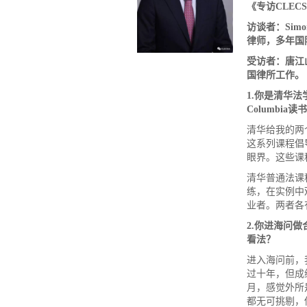
《专访
CLECS
访谈者：
Si
律师，多年国
受访者：
唐江
国律所工作。
1.
你是清华法
Columbia
读书
清华给我的两
这系列课程倡
眼界。这些课
清华普通法课
练，在实例中
业者。两者各
2.
你进海问做
看法？
进入海问前，
过十年，但成
月，感觉外所
都无可挑剔，