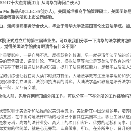
S2017
十大杰青唐江山
–
从清华到海问合伙人》
mon Mui梅品和(CLECSS创办人)，美国斯坦福商学院管理硕士，美国圣
际律师事务所和上市公司经验。
山，海问律师事务所合伙人，毕业于清华大学及美国哥伦比亚法学院。加
学院正式成立后的第三届毕业生。可以跟我们分享一下清华的法学教育怎
，觉得美国法学院教育跟清华有什么不同？
个重要影响，一是自强不息、厚德载物的校训，另一就是清华法学院的普
导的案例研读、课堂讨论、写判决、模拟法庭等完全是英美法学教育的教
程培养了我对普通法体系的兴趣，提升了法律英语能力，是我毕业后进入
程的训练也让我在哥大读书时游刃有余。大陆法学教育注重法学理论和条
观察和体会立法者、法院和执法者的博弈。大陆法学基础教育是培养法学
有千秋，又互有交融。
合伙人前，先后在两所顶级外所工作。可以分享一下在外所的工作经验吗
我曾就职于美迈斯和达维两家美资事务所。美迈斯在中国深耕多年，培养
绩斐然，在中国跨境法律市场的地位已不输其在美国本土。职业生涯从这
是象牙塔，高端的法律业务、高大上的项目和客户、优秀的老板和同事、
你要做的很简单，就是心无旁骛、认真做事。所以，在外所生存、晋升的