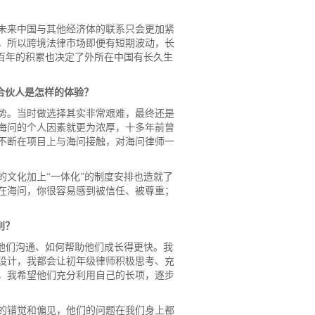
未来中国与其他经济体的联系只会更加紧
，所以跨境法律市场即便有短期波动，长
百年的积累也决定了外所在中国有长久生
合伙人是怎样的体验？
势。当时做选择其实非常艰难，最终还是
海问的个人因素就更为浓厚，十多年前曾
不断在项目上与海问接触，对海问律师一
文化加上“一体化”的制度安排也造就了
在海问，你很容易感到被信任、被尊重；
别？
他们沟通、如何帮助他们成长得更快。我
设计，我都会让初年级律师积极思考、充
，我希望他们充分利用自己的长项，逐步
的错觉和偏见，他们的问题在我们身上都