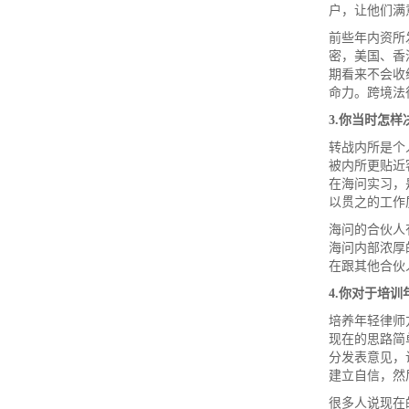
户，让他们满
前些年内资所
密，美国、香
期看来不会收
命力。跨境法
3.
你当时怎样
转战内所是个
被内所更贴近
在海问实习，
以贯之的工作
海问的合伙人
海问内部浓厚
在跟其他合伙
4.
你对于培训
培养年轻律师
现在的思路简
分发表意见，
建立自信，然
很多人说现在