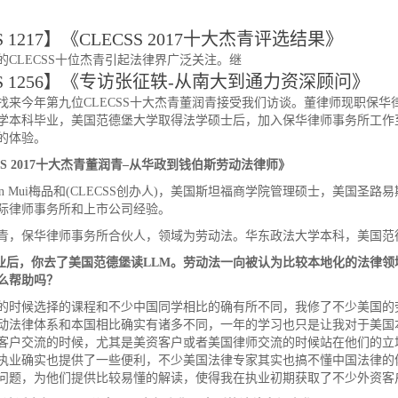
S 1217】《CLECSS 2017十大杰青评选结果》
的CLECSS十位杰青引起法律界广泛关注。继
SS 1256】《专访张征轶-从南大到通力资深顾问》
找来今年第九位CLECSS十大杰青董润青接受我们访谈。董律师现职保
学本科毕业，美国范德堡大学取得法学硕士后，加入保华律师事务所工作
的体验。
S 2017
十大杰青董润青
–
从华政到钱伯斯劳动法律师》
mon Mui梅品和(CLECSS创办人)，美国斯坦福商学院管理硕士，美国圣
际律师事务所和上市公司经验。
青，保华律师事务所合伙人，领域为劳动法。华东政法大学本科，美国范
业后，你去了美国范德堡读
LLM
。劳动法一向被认为比较本地化的法律领
么帮助吗？
的时候选择的课程和不少中国同学相比的确有所不同，我修了不少美国的
动法律体系和本国相比确实有诸多不同，一年的学习也只是让我对于美国
客户交流的时候，尤其是美资客户或者美国律师交流的时候站在他们的立
执业确实也提供了一些便利，不少美国法律专家其实也搞不懂中国法律的
问题，为他们提供比较易懂的解读，使得我在执业初期获取了不少外资客