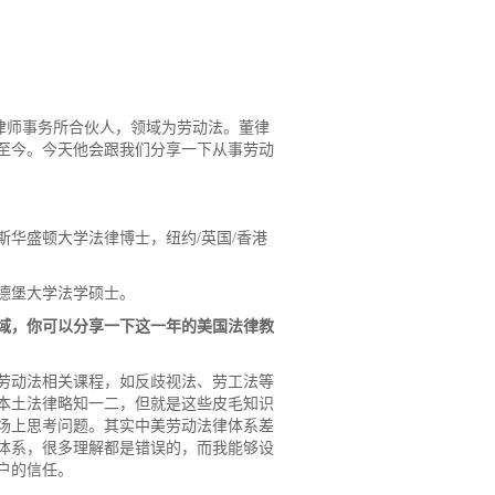
华律师事务所合伙人，领域为劳动法。董律
至今。今天他会跟我们分享一下从事劳动
路易斯华盛顿大学法律博士，纽约/英国/香港
德堡大学法学硕士。
域，你可以分享一下这一年的美国法律教
劳动法相关课程，如反歧视法、劳工法等
本土法律略知一二，但就是这些皮毛知识
场上思考问题。其实中美劳动法律体系差
体系，很多理解都是错误的，而我能够设
户的信任。