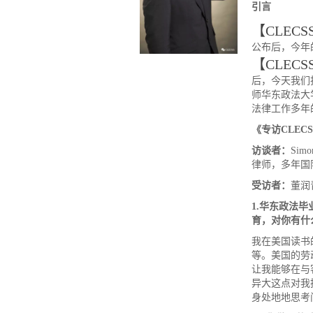
引言
【CLECS
公布后，今年
【CLEC
后，今天我们
师华东政法大
法律工作多年
《专访
CLECS
访谈者：
Si
律师，多年国
受访者：
董润
1.
华东政法毕
育，对你有什
我在美国读书
等。美国的劳
让我能够在与
异大这点对我
身处地地思考