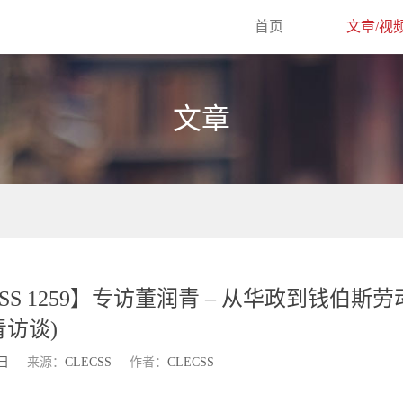
首页
文章/视
文章
SS 1259】专访董润青 – 从华政到钱伯斯劳动法
访谈)
3日
来源：
CLECSS
作者：
CLECSS