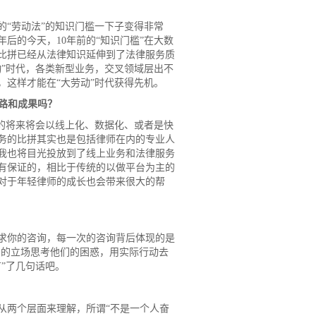
“劳动法”的知识门槛一下子变得非常
后的今天，10年前的“知识门槛”在大数
比拼已经从法律知识延伸到了法律服务质
”时代，各类新型业务，交叉领域层出不
这样才能在“大劳动”时代获得先机。
路和成果吗？
的将来将会以线上化、数据化、或者是快
务的比拼其实也是包括律师在内的专业人
我也将目光投放到了线上业务和法律服务
有保证的，相比于传统的以做平台为主的
对于年轻律师的成长也会带来很大的帮
求你的咨询，每一次的咨询背后体现的是
们的立场思考他们的困惑，用实际行动去
”了几句话吧。
从两个层面来理解，所谓“不是一个人奋