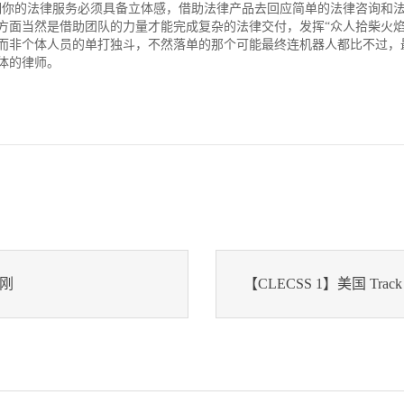
明你的法律服务必须具备立体感，借助法律产品去回应简单的法律咨询和
方面当然是借助团队的力量才能完成复杂的法律交付，发挥“众人拾柴火焰
而非个体人员的单打独斗，不然落单的那个可能最终连机器人都比不过，
体的律师。
制刚
【CLECSS 1】美国 Track 