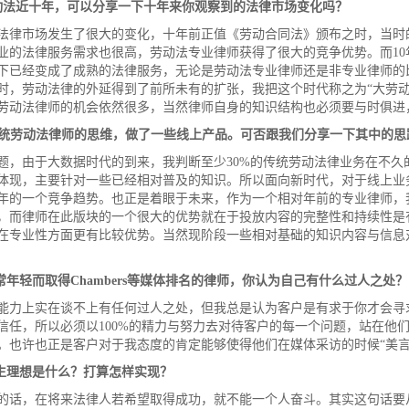
动法近十年，可以分享一下十年来你观察到的法律市场变化吗？
法律市场发生了很大的变化，十年前正值《劳动合同法》颁布之时，当时的
业的法律服务需求也很高，劳动法专业律师获得了很大的竞争优势。而10年
下已经变成了成熟的法律服务，无论是劳动法专业律师还是非专业律师的
时，劳动法律的外延得到了前所未有的扩张，我把这个时代称之为“大劳动
劳动法律师的机会依然很多，当然律师自身的知识结构也必须要与时俱进，
统劳动法律师的思维，做了一些线上产品。可否跟我们分享一下其中的思
题，由于大数据时代的到来，我判断至少30%的传统劳动法律业务在不久
体现，主要针对一些已经相对普及的知识。所以面向新时代，对于线上业
0年的一个竞争趋势。也正是着眼于未来，作为一个相对年前的专业律师，
，而律师在此版块的一个很大的优势就在于投放内容的完整性和持续性是
在专业性方面更有比较优势。当然现阶段一些相对基础的知识内容与信息
常年轻而取得
Chambers
等媒体排名的律师，你认为自己有什么过人之处？
能力上实在谈不上有任何过人之处，但我总是认为客户是有求于你才会寻
信任，所以必须以100%的精力与努力去对待客户的每一个问题，站在他
。也许也正是客户对于我态度的肯定能够使得他们在媒体采访的时候“美言
生理想是什么？打算怎样实现？
的话，在将来法律人若希望取得成功，就不能一个人奋斗。其实这句话要