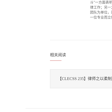
斗”一方面表
律工作；另一
团队为单位，
一位专业而立
相关阅读
【CLECSS 235】律师之以柔