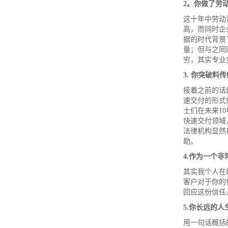
2
。你做了劳
这十年中劳动
高，而同时企
据的时代背景
量；但与之同
穷，其实专业
3.
你突破料传
接着之前的话
速交付的形式
士们在未来1
快速交付领域
法律机构显然
助。
4.
作为一个非
其实我个人在
客户对于你的
回应这份信任
5.
你长远的人
用一句话概括