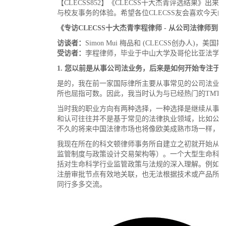
【CLECSS852】《CLECSS十大杰青评选结果》出
与校友事务的体验。希望各位CLECSS友会喜欢今天
《专访
CLECSS
十大杰青李程律师 - 从公司法律师到
访谈者：
Simon Mui 梅品和 (CLECSS创
受访者：
李程律师，毕业于中山大学及哥伦比亚法学院。现任职Covi
1.
您以前是从事公司法业务，后来是如何开始专注于
是的，我在前一家国际律所主要从事常见的公司法业务
所也屈指可数。因此，我当时认为与已经热门的TMT
当时我的职业方向有两种选择，一种选择是继续从事
和认可往往并不是基于常见的法律执业领域，比如公司
不久的将来中国法律市场也将像欧美成熟市场一样，
我现在所在的科文顿律师事务所自建立之初就开始从事
监管制度与政策设计交易架构等）。一个大型生命科
括对生命科学行业监管政策与法规的深入理解。例如，如
注册审批节点有效地关联，也无法根据技术或产品所需
同行多多交流。