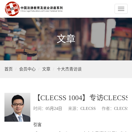
Toggl
naviga
文章
首页
会员中心
文章
十大杰青访谈
【CLECSS 1004】专访CL
时间：
05月24日
来源：
CLECSS
作者：
CLECSS
引言