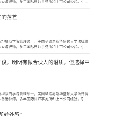
国/香港律师，多年国际律师事务所和上市公司经验。引言
人拿Full Global Pay，有些人拿Half Pay，会
是有选择空间。每个选择，其实没有绝对的对或错；每
写一篇短的。对于年轻律师而言，除非进了一线律所，
sociate的JD，可能是JD学校排名稍逊，或虽然JD学校很
后，也通过我们的经历分享帮助后来者，活出生命的意
律事业初段，他们找工作时，也会碰到一些去国企，民
我愿的供求关系。至于两年后，律所一般看当时的市场
现实的落差
比顶级红圈所低，但比一般二线律所高。这样，值不值得
他/她为正式Associate。但一般即使该律所不提升该Special
，我建议如下：一线律所〉二线律所（相关业务）〉好的国
作。3. LLM的情况其实“Special Associate”也是一
如说，你是想做非讼的，想做公司法相关业务。你找不到一
l Legal Consultant”，”Legal Manager”等。这
个呢？我认为如果你在一个二线律所找到做公司法的，
根据近年的经验，很多时候要T14 (甚至最好是T6)的
西更直接更多。虽然一开始在二线律所，但过一阵子会
除非是一个排名极高的LLM，否则在没有工作经验的情况
人，美国斯坦福商学院管理硕士，美国圣路易斯华盛顿大学法律博
C，一开始可能会给比二线律所高的工资，但你进去后事业
语现在六月了，祝各位LLM/JD 同学有个好的学年，毕业后找到最
国/香港律师，多年国际律师事务所和上市公司经验。引言
且，你有可能做不少行政工作，到你要转出来做律所
太过介意起点。用心去做，总有出头天。
聊事业的年轻人，大都完成了一个事业Cycle，例如从毕
好的公司有法务经验，也有不少律所喜欢这样的背景，
，大部分接触的都是海归背景，在外所或一线内所工作的
，但不是你想做的领域，那倒不如做法务。例如如果你
年轻才俊，明明有做合伙人的潜质，但选择中
到一些早年事业没有那么顺利的同学们。过了十年，看
做其它不相关领域的，对将来转回去一线律所做公司法
家分享一下我的观察。从“落差”到“强化心理”比如说，如
时不一定能找到最理想的工作，但只要耐心，日后一步
律硕士。给了不少学费，内心肯定有个期望，希望能去
初期选择律所 v 法务时，不妨参考今天建议的原则。
终归有限，你不是班里最顶尖的，没有人脉关系，往往
v 现实”的落差。觉得自己条件不
家总有比较，谁的工资较高，可以租个好一点的房子
二三线律所，内心肯定不开心。我之前接触过的年轻
人，美国斯坦福商学院管理硕士，美国圣路易斯华盛顿大学法律博
就是要心态要好。在这个情况下，一开始工资不高，社
国/香港律师，多年国际律师事务所和上市公司经验。引言
要有上进心，每天想着我到底要积累什么知识/技能/人
方达海外奖学金》6月1日就截止，各位有兴趣申请的朋友这周
好，就不跟同学和朋友交际了。但其实当你渴望提升自
得他明明有条件做合伙人，但在中级阶段转了法务，为
内所转外所”
来吃饭，某位朋友说起他在某个一线律所做了个好项
轻才俊，他们都是来自国际律所，或顶级内所。最近很