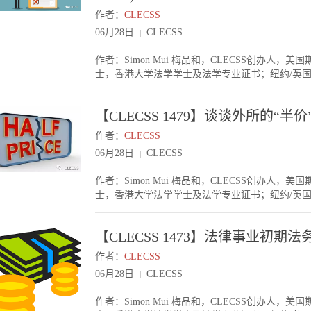
作者：
CLECSS
06月28日
CLECSS
|
作者：Simon Mui 梅品和，CLECSS创办
士，香港大学法学学士及法学专业证书；纽约/英
一周的“CLECSS-方达海外奖学金”面试完成，
学优秀的地方不同，梦想也不同，所以接下来的时
【CLECSS 1479】谈谈外所的“半价”As
中，不是每个人都一帆风顺。例如有些人一毕业后选
律所。或做了十年公务员，回头却发现不是自己人生想要的。今
作者：
CLECSS
legal career。人生的选择，有小mistake, 也有大
06月28日
CLECSS
|
业时，去了做法务，后来发现该公司里没什么东西
就要壮士断臂。至于回律所哪一年开始，去哪个lev
作者：Simon Mui 梅品和，CLECSS创办
如果交易型的法务类别，例如本来在该基金/投资
士，香港大学法学学士及法学专业证书；纽约/英
折，但如果你本身有两三年工作经验，也可能从第
继在北京及上海举办的LLM/JD Party 后，昨天很
在潜在客户，其实你在那里做过也是一个Plus。
换了留学和职业规划心得，希望对于各年轻律师/同学们
头来过。心里不一定好受，但人生那么长，两年其
【CLECSS 1473】法律事业初期法务
JD同学在OCI找不到工作，后来临毕业时申请中国内地及香
务员，但做了八至十年后，你发现跟同学差距越来
位，工资大约正常Associate的一半（过两年后，有
来做律师？但同学已做到合伙人，会否尴尬？这要
作者：
CLECSS
Associate。Q&A1. “半价”Associate (Speci
和人脉）能用得上在律所上，这就不用完全从头来
06月28日
CLECSS
|
在OCI找到工作，这包括了不少T14的同学们。到毕
身一人。我觉得像这个情况，就不像上段那么轻松
Associate（或其他头衔）为这些JD毕业生提供了
Burning Desire 要动。可以再观察一下。
作者：Simon Mui 梅品和，CLECSS创办
就可以拿Global Pay。对于律所而言，也是节
不少这样的朋友找过我。一般我会建议他有一个冷