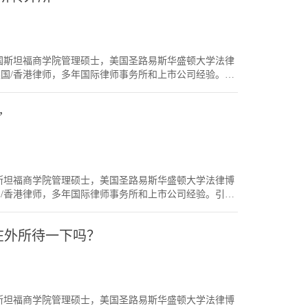
可能得到一些消息，一些思维的启发。这比起你躲在家
司）。由于他们条件很好，一般转去法务工资也不会低，
但你只要你心里强大，自能把这些压力升华为提升自我
前律所的工资更高。至于前途，如果你在一个基金做法
最好的律所。关键是我们不要放弃，在事业不顺时我们
些朋友在基金里一直做到MD。虽然是做法务，但你的工
样提升到二线；在二线时，想着自己怎样提升到一线。
，久而久之，就会产生一些晋升的机会。本来思维就偏
办人，美国斯坦福商学院管理硕士，美国圣路易斯华盛顿大学法律
斗心。CLECSS平台的理念，是鼓励所有有上进心的年
们本来思维就比较偏Business Side。做纯律师的工作也不
英国/香港律师，多年国际律师事务所和上市公司经验。】
不少刚毕业事业不顺的，通过十年的坚持，最终熬了出
力较强，要是在一个商界环境，可能发展更好。转法务
CSS《生命科技私募基金投资》讲座的朋友们，记得明天
会地位不会很高。例如你跟另一律所的合伙人交换名片，对
所转内所”》很受欢迎。今天倒过来写一篇《内所转外所》。内
名片，对方一般会比较重视。这就是甲方的社会地位。
”
情要注意。内所转外所的两种情况内所转外所，主要有
根据自己的性格，理想，人生目标来做选择。见到很多
但没有成功进去。在一个较好的内所工作一段时间后，
不一定要死守在律所。在此祝各位都作出正确的选择，
或Legal Consultant），领域跟你现在做的事情Match，
去了读LLM。回国从头找工作，找到了外所。视乎你之
ciate (或其他比Associate 低一级的头衔) 或Associate 开
人，美国斯坦福商学院管理硕士，美国圣路易斯华盛顿大学法律博
（二），由于自己的身份是LLM学生，可以向各大外所
国/香港律师，多年国际律师事务所和上市公司经验。引言
你本身在顶级内所，工作强度估计比外所高，所以理论
我香港西九龙的房子（三房两卫）前租客退租了，有兴
逊，需要一段时间用心学习，看Seniors怎样修改你
SS 1454】《年轻律师：需要在外所待一下吗？》很受
平提高，不需要放太多时间在Office Politics
要在外所待一下吗？
几年，之后回内所。那外所转内所，要注意什么事情
例如如果自己没有海外的Bar，可能升职一直有天花
的，我并没有做非常深度的探究。业务性质如果你在外
一般外所升合伙人比内所难。所以一定要做好规划，到底自
ch。毕竟海外资本市场律师跟A 股律师做的事情不太一
么时候再转回内所，或转法务？外所的生意外所在中国
究一下架构等，但终归做海外证券的中国律师角色有
奇圈律所，及一些顶尖美国律所等，但也有些排名较低
，那就可以直接做香港及海外资本市场。）一般比较能
目少了，影响将来前途。结语继昨天的《谈谈“外所转内
人，美国斯坦福商学院管理硕士，美国圣路易斯华盛顿大学法律博
法，还是用英美法，并购投资时的技巧都大同小异。你