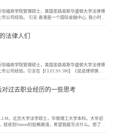
，否则应该选跟自己有兴趣的领域。因为只有这样自己才能做
成功，会否影响影响婚姻，家庭和生活？如果女律师做了
能转去A所的并购基金团队；如果你一开始在A所做资本
和婚姻的Quality，不全在于你有多少时间放进去。
人，美国斯坦福商学院管理硕士，美国圣路易斯华盛顿大学法律博
都会说，内所跟外所的Offer，去哪个好。他们一般相信内
有些没有放那么多时间的，婚姻家庭反而不错。关键是
市公司经验。 引言 香港是一个国际金融中心, 我小时候
国发展不行的说法）。其实也要看具体哪个外所，具体
虽然忙，但跟老公沟通好，让他明白你忙在什么地方；
《平安夜–未完成的理想》）。香港联交所最近推出一系列新建
内所C和外所D的实际情况。比如说，你是想做资本市场
间挤出来，做家庭活动。至于还未结婚的，会否难找对
信IPO律师在未来一年生意会更好。这些年来，见到身边
是你想做的，不用因为听到别人说“内所长远发展更好”而
也多，在法律界和商界，总会碰到不少成功男士，产生
ess的法律人们
多年，直至做到合伙人，有些中途转了法务，有些中途
较高，有较好的国际品牌，能接触更多国际化的业务。
乐！在法律事业道路上，我认为女律师和男律师各有优
资本市场律师的利1. 资本市场律师的收入较高。不是
不太好，那就没有必要进去。进去后如果业务少，也是
文章的问题和答案仅供参考。在此祝大家事业，家庭和
不能低，因为毕竟他们投入的时间和精力多。2. 虽然
资本市场，要转过去做并购基金不太容易。除非某年经济
。很多时候，工作（文件）比较标准，不用很高的对抗性。
同，资本市场很多时候是做披露，合规等，比较少需要
&A, PE子夜前做完，但感觉坐后者比前者还要累。所
倒过来，并购基金等其他领域转资本市场呢？一般能，因为
人，美国斯坦福商学院管理硕士，美国圣路易斯华盛顿大学法律博
能有年资的折扣。例如要从一二年级开始，因为毕竟你
公司经验。引言在【CLECSS 586】《说说律师换行
高级后，慢慢做“监督工作”的角色，做的事情（例如研究
金容易）。所以对于领域而言，我认为大家应该及早选
的过程和思路。两年已过，Chancellor兄现在已经做得很成
）迷惘的法律人，不妨参加我们今天晚上的《CLECSS-
友转了Business。这篇文章，将集中讨论在大企业或基金做
很重要的，开局顺利，日后事业就会顺利。期待华政长
伙人后对过去职业经历的一些思考
酒吧，或其他创业，但今天文章不讨论此等情况）。关键是看
市场律师的弊1. 如上文所说，资本市场工作时间长，容易
界朋友，转Business后发展都很好。我想了一下，都是因为
解到自己的个性比较喜欢做Business （例如善于处理
一定太多。例如想转法务，但投行的法务部招聘不多。上市
Business后，会开始跟身边的朋友聊（例如跟已从法
证券法的经验不是太容易转法务。如果想转领域，也不
，然后部署这个Move）。一般而言，这“部署”的时间，历时
PE用得上，有时候要从头来过。结语这些年来，身边的朋
LLM，北京大学法学硕士，华南理工大学本科。大年初
最好的平台和时机才跳。所谓好平台，主要有两类。一
最后。有些做了两三年就不想做了，想转领域。如果是
就收到Simon的投稿邀请，希望我能写点什么。想了
些企业，机会都比较多。这些进了企业做Business 的
后者，建议大家尽早转，因为越晚越难转领域。在此祝
至今，于合伙人职业和生活的体验将近五个月，感触确实
投资总监/高级投资总监开始。后者的情况，很多时候在
法律事业，并做得最好！
绪外，回望之前自己走过的路，觉得在律师职业发展的