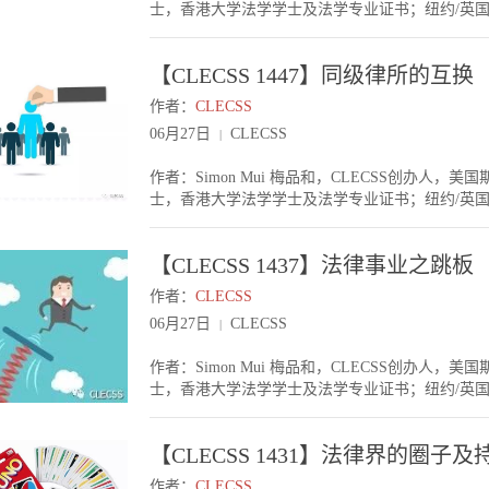
所”》，今天再写了篇《谈谈“内所转外所”》，希望
士，香港大学法学学士及法学专业证书；纽约/英
转到内所后，可能分别是以前用英文多，现在用中
基金投资》讲座的朋友们，记得明天准时到场。
最近还是很多初级律师问我内所与外所之间的选择
易衔接。客户至于客户方面，也要注意是否能成功
做哪个领域。我们常常听到很多外所在中国的发展
品牌律所。从一个外所跳到内所，并不一定能把客户
【CLECSS 1447】同级律所的互换
对答案，没有绝对“需要”或“不需要”。以今天来
在那些银行的Panel上，也需要一些时间把该内所挤上
看”，未来的社会也不一定是这样。内所招人时还
较容易。当然大的基金也涉及是否在他们的Panel 
作者：
CLECSS
所待过的申请者。例如如果你在一个精英英美律所
于大品牌没有那么严格。所以假设一个律师从一个
06月27日
CLECSS
|
资深顾问，会很受欢迎。以前就听过一位内所资深合伙人说：“Those f
资，一般会较容易把客户带过去内所。即使客户不
good.” 这个很大原因是他们招过这类型的律师，
户，也很容易做起来。结语今天的《谈谈“外所转
作者：Simon Mui 梅品和，CLECSS创办
Weiss等做中高级律师，在中国区很难升合伙人
外所转内所的有关事项，希望对大家有帮助。另，
士，香港大学法学学士及法学专业证书；纽约/英
很多这些精英律所的资深合伙人，他们以前也在外
谢。
很多朋友已挤进了顶级律所。为什么他们仍在考虑
的。法务的情况在MNC的情况，一般在外所待过
次我写内所大家都会比较敏感，今天就写写外所。
出来的英语较好，做事比较正规，跟国际更能接轨
【CLECSS 1437】法律事业之跳板
好（例如在香港，就被人经常问及Kirkland & Ellis
一样喜欢招在外所待过的。很多企业的大老板及高
想去，它们也在招人。那本身已在同级外所的朋友
找一些有国际背景的，让其企业看起来更国际化。
作者：
CLECSS
因：上Associate Track首先，是Title的问题。因
时也一样喜欢有外所背景的。结语以上是外所待过
06月27日
CLECSS
|
一级的职位，例如Legal Consultant（LC
内所/外所生意怎样，你要做的领域该律所是否强等
Associate。有时候，你留在本身的律所，最终也能升上
业有个好开始！
作者：Simon Mui 梅品和，CLECSS创办
的速度。拿Global Pay有些国际律所的中国Office，
士，香港大学法学学士及法学专业证书；纽约/英
给Global Pay的律所差不多。那经济好的时候，自
今天三天假期开始，各位五一假期快乐！除非您本
不如挑个工资高的。拿COLA有些已经拿Global 
每一个年轻法律人都有机会在一个一线律所开始事
Global Pay之上还有几万美金的COLA，自然心
【CLECSS 1431】法律界的圈子及
一线律所；甚至从一个三线平台开始，再跳去一个
可能成为自己的负累。你工资福利越高，别人对你
友的简历，先后跳了五次，用了四块跳板，跳到心
升Par的机会不同律所有不同的升职政策，有几个
作者：
CLECSS