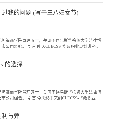
师今年表现如何？不少年轻律师家里环境一般，没有什么
，不用自己找案源。有时候你在律所M&A/ PE团队，还
熬出来的，不外乎两条路。踏实之路如果没有特别好的
平台，理论上你会有事业上升空间，例如法务总监，高
师问过我的问题 (写于三八妇女节)
别人落后，并不是你的路走不通。例如如果你当年没有
事业成功感，有时候比在一个中型律所做合伙人的成功
来的努力一步一步换上去。例如如果你本科不够好，某
伙人，转法务前要想清楚。毕竟转过去后比较少人回
是你一开始在一个三线律所，几年后换个二线律所，再
转了基金法务的朋友几年后也回律所做合伙人。我觉得
在60，五年后他抵达80。你从40开始，五年后你才到
建立了人脉，确保自己技能及人脉都有，还是有回头的
是你用的时间比别人多，但你最终还是达到了。最怕是你
考虑一下？复星法务部拟招聘并购类法务岗位人员，工
人，美国斯坦福商学院管理硕士，美国圣路易斯华盛顿大学法律博
经放弃了，那你就永远走不到80。创意逆袭之路也有些
fosun.com法务总监—并购类工作职责：1. 对公司境内
公司经验。 引言 昨天CLECSS-华政职业规划讲座顺
科技创新等逆袭。这种我们偶然会在法律市场看到的，
参与公司合规管理流程中的各类工作、日常法律合同修
，一如以往，我写一篇女律师题材的文章《这些年，女
impressive, 但很有市场触觉，找到了自己的出路
要求：1. 拥有丰富的境内外并购、私募股权投资的项目
发展问题，都习惯过来找我。其中也有不少女律师问女
的共同点是有胆识，有商业头脑，这样他们就不是比拼
事务所和/或知名基金及投资公司就职的工作经历；4. 拥有
ers 的选择
感到这些问题难回答。不过经过十年，通过对市场的观
一个新的法律领域市场，谁先想到一个创新模式经营律
律师比男律师更难做到合伙人吗？从数据上，男合伙人
你起跑线在40，别人起跑线在60。而是你另开一条跑
适做合伙人，事实上，做上合伙人的女律师都是很强
路”, 也不是所有人都合适，有些人没有成功，走回传统
。例如做到第五六年，她们刚生了孩子，觉得需要更多
实之路”更慢。结语年轻律师如果没有好的背景，不用感到
正常下班的工作。部分女律师，即使留在律所，有了家
慢，但慢总比永不到终点好）。如果自信有“创意逆袭”的
人，美国斯坦福商学院管理硕士，美国圣路易斯华盛顿大学法律博
上没有男律师这么Aggressive。剩下那些真的想做合
风险，有时候创新走不通，从新走传统之路，法律事业
公司经验。 引言 今天终于来到CLECSS-华政职业规
命，做出来的成绩甚至更好。例如在香港，就有几个在
景关系，在法律事业都在自己能力范围里做得最好！
ECSS-华政职业规划讲座》），期待华政长宁校区的同学们
 Dragon Ladies。（注：大家有空也可以翻看我的
，现在已经有一个以至几个Job Offers。很多LLM同
界女王》）。 女律师如果要成功做到合伙人，个性是否需要比
师的利与弊
以下情况。领域 v 平台：到底哪个重要？比如说，你拿到A
一定需要“男性化”。有些的确是“巾帼”类型，做事大
一个亮丽的国际品牌。B所也不错，但综合实力没有B好。A
比较阴柔的一面，事实上，女性的阴柔，在很多时候沟
购基金。你自己比较喜欢并购基金的领域，但又舍不得A
会刚猛回应。但如果你懂得什么时候阴柔，很多时候沟