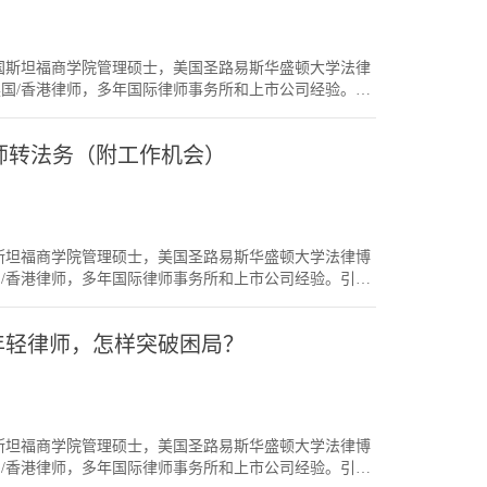
要注意的事情》。那问题是什么是二线律所呢？什么律所足够
考虑升Par 的问题而倾向去较容易升Par 的某几个国际律所。
于一线和二线有不同的定义。我心目中的一线所，包括
升职机会。但也有一些考虑到律所的文化氛围等。每个
些具影响力的大所等。如果你要进一个“二线律所”做跳
到自己最合适的律所，法律事业一直稳步做下去。
办人，美国斯坦福商学院管理硕士，美国圣路易斯华盛顿大学法律
律所”在“一线律所”圈里会被承认吗？（例如，平时会被
英国/香港律师，多年国际律师事务所和上市公司经验。】
如果问题一的答案是负面的，那在某一特定领域里，这
分不同的圈子（例如，相同Level 的律所的律师会碰
里会被承认吗？（例如，在某些较窄的领域，例如劳动法，
同，领域又不同，A 和B可能就一直都碰不上，因为在不同
，但可能在劳动法的一线律所圈认可其专业度的，那这
PE律师转法务（附工作机会）
Continuity）。法律界的圈子我每次在Linkedin
都是正面；但至少，也要其中一个答案是正面，这所谓
为跳板，不妨反复问问这两个问题，看看值不值得进去以此
Chance等几个英国神奇圈律所，Baker & McKenzie,
律所之间的关系。）结语不是每位年轻法律人都这么幸
本上就是CLECSS用户主要的圈子。（注：如我之前的文章提及，
放弃，只要我们努力，还是可以一步一步换到心仪的律
为CLECSS讲座和文章的内容和题材自然形成的）。当我
人起点比你高；但只要你方向正确，有天还是能走到山
人，美国斯坦福商学院管理硕士，美国圣路易斯华盛顿大学法律博
聊起某个同事，会问：“你是否有个同事叫XXX？”“你
国/香港律师，多年国际律师事务所和上市公司经验。引言
人脉的关系，和专业合作关系，会把你锁定在这个圈子里。
 Party （北京场）这周五截止报名，再次感谢汉坤及高伟绅合办此
都靠你在圈子里打听出来。所以如果想进入某个圈子，
谈中级M&A/ PE律师转法务。很多人问我做资本市场
和资源。圈子的延续性不知道大家有没有玩过UNO牌。
系的年轻律师，怎样突破困局？
很明显的分别，当你做到中级律师时，后者转法务的机会
个数字，或同个颜色（特别功能牌除外）。其实现实生活
情况。M&A/ PE律师比证券律师容易转法务市场上有不少
领域，但是你还留在Tier 1，换了领域仍在同一个圈子
内所/外所有3至5年M&A/ PE工作经验的中级律师。
但同样做资本市场，那你也仍留在同一专业圈子里，像UNO牌
，可以考虑转去基金（或投资公司）做投资总监或法务
r 1非讼，突然去了一个Tier 2做诉讼，突然间两个圈
国家），过去后可以大展所长。反之，如果你做资本市
会丢掉某些资源。结语今天写这篇文章的目的，是要各
人，美国斯坦福商学院管理硕士，美国圣路易斯华盛顿大学法律博
在MNC或基金做法务，证券律师的技能不一定用得上。
一定要做Tier 1律所，也不是要一定做某一些领域，只
国/香港律师，多年国际律师事务所和上市公司经验。引言
伙人为止。M&A/ PE律师转法务的利弊如果你进了一
性，这样对于事业发展的流畅度，资源的锁定会有一定