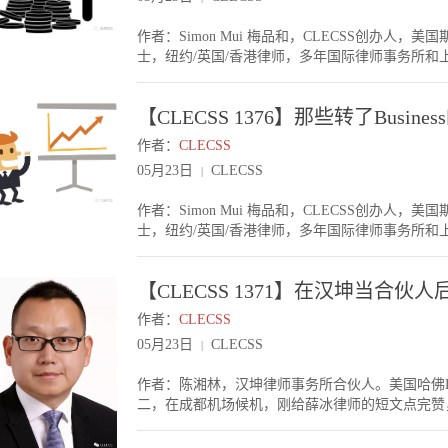
所的Label。我认为，除非A所和B 所相差太远
通更顺畅，做事更事半功倍。 女律师如果事业太
得好。说不一定你在B 所做了几年并购基金后，也
一个成功的合伙人，肯定放在家庭的时间少了。但家庭
作者：Simon Mui 梅品和，CLECSS创办
市场，就比较难转。 平台：内所 v 外所很多LLM
有些朋友，全心全意放在家庭，婚姻也可能失败。
士，纽约/英国/香港律师，多年国际律师事务所和上
所长远发展会很一点（因为他们听到很多外所在中
自己是否懂得做人，是否善于分配时间。比如说你
的愿望也是从事金融（见【CLECSS 1311】
哪个领域。首先，我认为还是要看你要做的领域在
你自己做合伙人，当然也懂得时间管理，把一些时
议，让生物科技和TMT公司更容易来香港上市，相
的，外所D的海外资本市场其实做得很好，而这个
象的？其实也不一定，因为你事业成功，接触的人
【CLECSS 1376】那些转了Busin
的朋友各异，有些很喜欢做资本市场，一做做了很
选择内所。在外所也有很多好处，例如一开始工资
不少机会。结语今天三八妇女节，祝各位女律师快
转了领域。那到底做资本市场律师，有什么利弊呢？
但反之，如果某外所在某个你要做的领域其实生意
作者：
CLECSS
势，关键要看个人的性格，人生理想和追求。这天
每个做资本市场的合伙人都赚大钱，但给律师的工资
浪费时间。 领域之间的流动性假设你一开始做了
生活都美满愉快！
05月23日
CLECSS
|
工作时间长，但技能要求却没有M&A, PE等高
特别好，并购基金严重缺人。主要因为两种技巧不
听过一些律师说，虽然资本市场做到凌晨两三点，M
高对抗性的谈判。但MA，PE等更多变化性。那
作者：Simon Mui 梅品和，CLECSS创办
以关键还是所做的项目的复杂性。3. 资本市场律师在头两三年工作很多是比较基本的（例如尽职调查
资本市场需要更多人手。但即使你能转过去，也可
士，纽约/英国/香港律师，多年国际律师事务所和上市
等），工作时间长，不一定找到满足感。但到了中
在资本市场领域是新手（虽然做的事情相对并购基
这事》里，Chancellor兄曾在文章里提到自己换行
上市架构）更有意思。4. 能接触不同行业的人和事，例如写招股书时了解不同行业的运作。也能通过做项
定，不要转来转去。结语对职业选择（领域 v 平台
功了。除了Chancellor兄外，身边也有不少其他朋
目认识投行的Bankers。5. 一旦在一个好平台熬到合伙人，而且有客户，IPO或发债就可以大量做，由“服务”
华政职业规划讲座》。事实上，法律的事业开始是
【CLECSS 1371】在汉坤当合
Business的情况（当然，法律人也可以开餐馆
变为一个“产品”。更容易把业务规模最大化。资本
宁校区的同学们踊跃参与！
准平台和时机我认识的最近几年转Business的法律
熬坏身体。2. 做初级律师时，所做的事情比较标准和重复，不一定觉得很有满足感。3. 一旦中途发现自己
作者：
CLECSS
他们对于平台和时机把握得好。在律所工作时，他们了
不打算做资本市场领域的合伙人，Exit 机会不
05月23日
CLECSS
|
人事关系），而不是沉闷的法律文件。由决定自己要转
公司的法务提供了一定的机会，但整体而言，这种
律界转为Business的朋友聊，跟客户/商界朋友聊
容易，很多时候资本市场的技能不一定在M&A, 
作者：陈湘林，汉坤律师事务所合伙人。美国哈佛
半年至两年不等。总言之，就是不急着跳，要碰到
友有两极化的情况。有些热爱资本市场，一直做到
二，在成都机场候机，刚给薛冰律师的短文点完赞，
是行业处于高速成长期的；二是本来就财大气粗的。这
前者，恭喜大家，你找到自己热爱的事业。如果是
想，自从去年从美国读书回来，于9月底加入汉坤
朋友，较高者从助理总裁或副总裁开始，也有些从
各位律师无论做资本市场与否，都找到自己喜欢的
很多。除了创业压力很大，所列要做的事情千头万