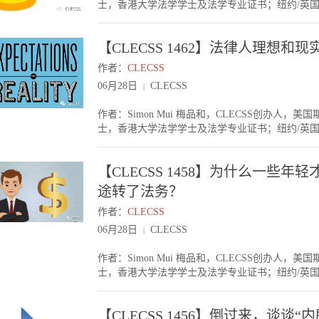
士，香港大学法学学士及法学专业证书；纽约/英
的事情其实做的事情跟其他初级律师无异。那一样是JD，有些
生，不能每件事都完美。但我们一天生存，我们还
今天周一，各位周一愉快！因为今天较多事情，就
否奇怪？我觉得是供求问题。一般这些做Special As
个经历，也让我们的法律人生丰富一些。自己成长
否则在大部分的二线律所一开始的起薪很低。在法
好，但在校成绩稍逊的人。所以这些都是市场你情
义。
【CLECSS 1462】法律人理想和
企，MNC的机会。这些法务职位，一般来说工资
情况，和该Special Associate的表现，看是否提升
为了这一点Premium，去做法务呢？一般而言
Associate，他/她累积了两年工作经验后在外面也很好找工
作者：
CLECSS
企/民企/MNC法务〉二线律所（不相关业务）比
个头衔而已。在不同的律所会有不同的头衔，例如“Internationa
06月28日
CLECSS
|
线律所，那在二线律所和公司法务之间，到底去哪
些岗位其实也开放给LLM 申请，不过因为竞争激烈，
就在律所做，毕竟你在律所做前线工作，学到的东
LLM, 加上之前相关的工作经验，才能申请到。
作者：Simon Mui 梅品和，CLECSS创办
慢慢有机会转回去一线律所。好的国企/民企/MN
下，申请Special Associate也不太容易。结
士，香港大学法学学士及法学专业证书；纽约/英
一般晋升则会较慢，日后工资涨幅比不上律所。而
理想的工作！大家的法律事业生涯很长，也不必要
不经不觉，我美国JD已毕业十多年。十年前找过我
时，工作经验会打折，甚至从头来过。不过在一个
业做到合伙人/法务总监。因为我个人的生活圈子
所以也不需要太愁出路。如果你进了一个二线律所
【CLECSS 1458】为什么一些
朋友。但因为我早年去学校做讲座较多，也有接触
做一个民企，有机会做到并购，比你在那二线律所
了他们走了一个事业Cycle，有些感悟，今天跟大
途转了法务？
业务更有帮助。结语各位年轻律师，大家毕业出来
果你本科一般，但靠自己的努力，去了个名校读法
一步转上去，总会能达到当初的目标的。大家在事业
作者：
CLECSS
最好的律所工作。但事实是，一线律所提供的职位
在此祝各位CLECSS友事业顺顺利利！
就是进不去最好的律所。这些年来，很多找过我的年轻人，就是这种“理想 
06月28日
CLECSS
|
错，偏偏就是进不去最好的律所。同学们毕业，大
等。如果你的期望是进一线律所，但一开始进了个
作者：Simon Mui 梅品和，CLECSS创办
人，能熬到今天成功的，没有什么秘诀，简单来说
士，香港大学法学学士及法学专业证书；纽约/英
会地位也不高，但就在这个环境下更能虚心学习。
今天周日，各位周日愉快！《2018 CLECSS-
脉，让我走到下个目标呢？有些朋友，因为机遇不
赶紧准备申请材料。最近发现很多年轻才俊，你觉
【CLECSS 1456】倒过来，谈谈“
己时，更应该鼓起勇气跟一些优秀的朋友交际。出
什么呢？一般是以下原因。工资及前途很多这些年