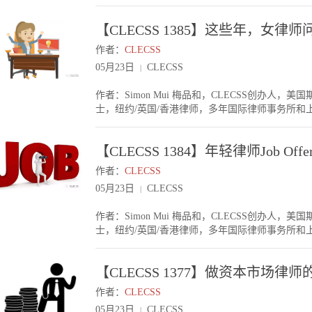
已经踏入2018年的第二季度，不知道各位年轻律
个大的基金/投资公司平台，本身公司就有很多项目
的帮助。在此祝各位CLECSS友好运！
特别背景，心里会觉得迷惘。其实大家如果看最后
要依赖老板接生意回来。另外，如果你进了一个大
【CLECSS 1385】这些年，女律
家庭或教育背景，其实不用担心，你只是起跑线比
级法务总监，继而晋升管理层等。这样会有一定的
进很好的本科，也没有很好的家庭背景，可以靠后
感要大。当然，如果你最终的人生理想想做律所合
作者：
CLECSS
程度上可以通过一个好的硕士弥补本科的不足。要
头。但也不是完全没有回律所的可能，我认识有些
05月23日
CLECSS
|
几年后换去一个一线律所。假设一个背景好的起跑线
只要在法务期间，有大量的项目做，同时在基金界
60（即别人的起跑线），十年后你才到80。亦即
可能性的。以下复星法务部的工作机会，大家不妨
作者：Simon Mui 梅品和，CLECSS创办
看到自己在别人后面，心灰意冷，走到50时你就已
作地点上海。欢迎有兴趣的律师将简历发送zouchao@
士，纽约/英国/香港律师，多年国际律师事务所和上市
起跑线较落后的，会寻找新领域，新的商业模式，
外并购及私募投资项目提供法律意见和支持；2. 
利完成，感谢参加讲座的同学们。今天三八妇女节
虽然从传统的角度来看，他们的教育及其他背景不是那么
改；3. 完成集团法务合伙人交办的其他工作。任职
律师问过我的问题》。现在很多朋友遇到法律事业
（例如自己开个律所，或在某律所下创业）。他们
经验；2. 英文流利；3. 曾于知名中资、外资律师
【CLECSS 1384】年轻律师Job Off
性在法律界发展的问题。因为我不是女性，起初也
谁进了哪个牛所，谁拿了多少工资，而是谁先抢占
中国律师资格，有海外教育背景的可优先考虑。
察，现在她们问我的问题，基本上也有答案了。女
所。这些，都能新建一条跑道。你再不是上段那样，
作者：
CLECSS
比女合伙人多。但我认为并非女性没有男性那么合
道，而那条跑道自己定义起点。不过走“创意逆袭之
05月23日
CLECSS
|
的。我见到的情况，更多是女律师自己的人生选择
的路，到时候还是回到原来起点，比一开始走“踏
时间照顾家庭。她们会开始找法务工作，找一个能
迷惘，只要踏实做事，总会达到终点（虽然比别人
作者：Simon Mui 梅品和，CLECSS创办
庭后，事业心可能没有之前那么重了，留在律所但工作
本事，不妨趁年轻试试，但要充分理解其中的事业
士，纽约/英国/香港律师，多年国际律师事务所和上市
伙人的女律师，工作跟男律师一样拼命，甚至更拼
又重回起点。在此祝各位CLECSS友无论有否背
划讲座的日子（详情见【CLECSS 1379】《CL
国际律所做得非常出色的女合伙人，一般我们称之为Four
今晚踊跃参与！很多LLM同学过去两个月都忙着找工作
原创故事【CLECSS 1015】《穿普拉达的律
【CLECSS 1377】做资本市场律
学过来问我意见，选择哪个Offers，其实不外乎
较男性化？我见过女律师做到合伙人的，有两类，不
所和B 所的Offers。A所整体实力较好，例如有
气，不拘小节，有男子做事的气概。有些仍是女性
作者：
CLECSS
所给你的职位是做资本市场，B所给你的职位是并
通可能比男性更好。在谈生意时，你刚猛，对方也
05月23日
CLECSS
|