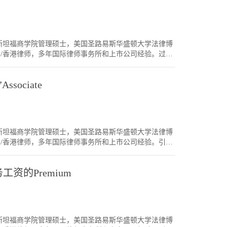
人，美国斯坦福商学院管理硕士，美国圣路易斯华盛顿大学法律博
国/香港律师，多年国际律师事务所和上市公司经验。过去
参加面试的同学表现都非常出色。由于评分都非常接近，各同
间还要再三比较。今天换个话题。在法律事业规划当
sociate
择了法务，但发现Junior去做法务所学不多，想回头做
天我们就谈谈，如何rectify a mistake in
mistake。先说小mistake。走错两三年的小mistake例如你一毕
学，有点虚度光阴。这样的话，当认清了这个事实后，
el 的律所，就要看你之前在法务的衔接性。一般来说，
人，美国斯坦福商学院管理硕士，美国圣路易斯华盛顿大学法律博
公司能做大量交易，比较容易转回律所。一般年资上会打
国/香港律师，多年国际律师事务所和上市公司经验。引言
二年开始。其实如果你从基金出来，而该基金是该律所
高兴完成了美国LLM/JD Dinner（香港）。大家在聚餐时交
但如果你做的是一般性公司，很多时候你转回律所时，会从
有帮助！我们席间谈起“半价”Associate。例如有些
实不算什么。走错了八至十年例如如果你毕业后做了公
工资的Premium
港的办公室。有些律所有Special Associate的岗
越大，买不起较好的房子。你心里会有触动，要不要出
机会晋升正式Associate）。今天我们就谈谈这种“半价”
想很多因素，自己所做的领域是否有些资源（包括技能
al Associate) 设立的原因？现在读JD的越来越多。不是每位JD都能
过。自己的家庭情况如何，有多大的家庭负担，还是单
业时，大家都急着回国找工作，这些Special
作决定。如果自己下不到决心，证明自己没有那个
一些机会。拿半价工资两年，过两年后正式做Associate时，
但如果自己内心要动的声音强烈，那就赶快去动。这些年来，也有
人，美国斯坦福商学院管理硕士，美国圣路易斯华盛顿大学法律博
省成本的方法。同样的钱，可以招两个人帮忙。2. 那两年发生
静期，如果想了半年，还是想动，就赶快去动。结语人