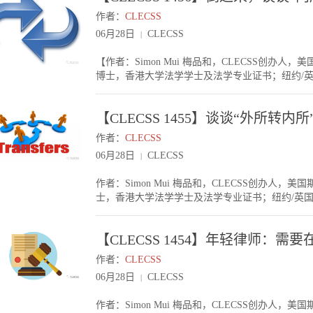
目，你一边听着，一边学习。从大家的交流中，你
多去了基金，或一些增长型的公司（例如TMT公
作者：
CLECSS
中好。虽然你跟这些优秀的人交际会有相当压力，
一般工资相若，有些较以前低一点，但也有些比以
06月28日
CLECSS
|
的动力。结语不是每个人都这么幸运，一毕业能进
务，如果做得好，其实有机会更上一层楼。例如有
仍要坚持着。在三线律所时，我们每天想着自己这
作会接触到管理层及其他商务团队。你对项目熟悉
【作者：Simon Mui 梅品和，CLECSS创
通过不断跟别人交流，丰富自己的思维，激化自己的
Business Side一般这些中途转法务的年轻才俊，他
博士，香港大学法学学士及法学专业证书；纽约/
轻法律人追求自己最大的梦想。过去十年，我看见
一定合适他。他很多时候在交际，管理，统筹等能
引言今天周五，各位工作愉快！成功报名明天CLE
头。各位年轻法律人，大家一起努力吧！
后产生“甲方社会地位”你在律所做中级律师，社
准时到场。昨天【CLECSS 1455】《谈谈“外
方不一定会很看重。但如果你拿出基金法务总监的
【CLECSS 1455】谈谈“外所转内所
所转外所，主要在两个情况下发生，其中也有些事
结语选择做律师还是法务，是个人选择。大家应该
两种情况：（一）你其实毕业时就已经想去外所，
年轻才俊，转了法务后生活都很快乐，所以大家也
作者：
CLECSS
会碰到一些机会，例如某个外所招China Associate （
事业路上越走越好！
06月28日
CLECSS
|
你就跳过去。（二）你在内所工作了一段时间后，
前有多少工作经验，从Legal Consultant，China Asso
作者：Simon Mui 梅品和，CLECSS创办
始。 情况（一），一般通过猎头或朋友介绍。情况
士，香港大学法学学士及法学专业证书；纽约/英
大量投信申请。内所转外所要注意的事情适应如果
今天周四，各位工作愉快！首先替自己卖个广告，
上很容易适应。不过如果直接内所转外所，一般英语稍
趣在香港租房子的朋友们可以私信我。昨天【CLEC
的文本。外所一般都是靠专业取胜，所以尽量把自己专业水
【CLECSS 1454】年轻律师：需
欢迎。根据昨天的投票，最多朋友是打算在外所做
上。前途内所转外所，要想清楚自己长远怎样规划。
呢？这篇文章是写给做非讼的年轻律师做粗略参考
板。长远来说还是要去读个LLM考Bar。另外，
作者：
CLECSS
所做海外或香港资本市场，转回内所不一定很Mat
己所在的外所有多大机会做合伙人？如果不大，什
06月28日
CLECSS
|
样。当然你也可以做海外证券市场的中国律师，研
的生意差异很大。有些生意很好，例如高伟绅等神
限。（注：当然，你也可以去内所的香港办公室做
的英美律所在中国生意不怎样，你跳过去随时做项
作者：Simon Mui 梅品和，CLECSS创办
衔接的，是基金及并购等业务。毕竟无论是用中国