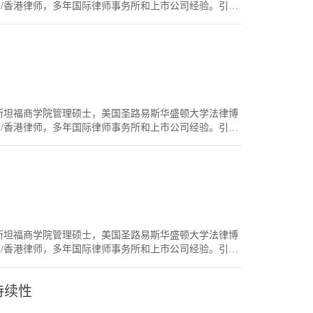
对大家有帮助。成功报名明天CLECSS《生命科技私募
国/香港律师，多年国际律师事务所和上市公司经验。引言
文多，也要强化一些中国法规知识，但总整体而言较容
，实在是各有各好。要看具体哪个内所/外所，要看具体
转移。例如说，对某些国际投行而言，做IPO时只认国际
往下走，那我们还有必要在外所待一下吗？这个没有绝
带过去。如果是Banking方面，如果你要去的内所还不
看，在外所待过还是有以下好处，不过我说的是“今天来
那些银行的Panel List上。一般而言，做并购和投资比
是很喜欢在外所待过的很多精英内所，还是喜欢在精英外
List 的问题。但一般中型，中小型的并购或基金投资，对
做中高级律师，理论上要转去一个精英内所做合伙人或
外所出来，以前专门做中型或中小型的并购或基金投
rom wall street firms are consistently
能全带过去，只带一部分，再以此为基础发展其他客
过来后都做得不错，所以他们日后也喜欢招。例如在Paul
内所”》，只写了我一些粗浅的观察，让年轻律师早点思考
人，美国斯坦福商学院管理硕士，美国圣路易斯华盛顿大学法律博
，但跳去内所做合伙人或资深顾问则很受欢迎。另一原因是
有兴趣在香港西九龙租房子的朋友，可以私信我，谢
国/香港律师，多年国际律师事务所和上市公司经验。引言
所待过。所以他们招人时也有倾向于招有点外所背景
顶级律所之间互换呢？因为内所之间竞争比较激烈，每
会很有优势。因为他们很多时候要跟总部交流，觉得外所
最近我常常会听到外所朋友问我转去“某几顶级外所”好不
。至于一些中国自己的大企业，大基金，较高的职位也
，Latham & Watkins等）这证明那几个律所最Hot，最多人
管，自己本身不一定有海外背景，招人时他们反而喜欢
们，为什么要换所呢？同级外所之间互换不外乎以下原
如果某企业/基金的GC是有外所背景的，很多时候他招人
为某些朋友在某一线外所不是做Associate，而是比Associate低
一点好处。但大家选择内所/外所时，还是要看具体那个
）。经济好时，通过换律所，可以从LC跳到另一同级律所的
。在此祝各位CLECSS友们都找到合适自己的律所，事
去做Associate，但通过跳槽，你可以加速做Associate
人，美国斯坦福商学院管理硕士，美国圣路易斯华盛顿大学法律博
给Associate 并非Global Pay的，但有时候做的事情跟别的
国/香港律师，多年国际律师事务所和上市公司经验。引言
然会尝试找给Global Pay的律所，反正做的事情差不多，
身有很好的教育背景，或有很好的家庭背景，否则不是
Pay 的律师（尤其是资本市场律师），看到另一律所在
业。有时候，你需要用一个二线律所做平台，跳去一个
动。不过我也多次提醒身边的朋友，有时候Package拿到过高
持续性
二线律所，最后跳去一个一线律所。（以前看过一位朋
期望越高，到某天经济转差，你也会成为被裁的对象。
仪的律所，心里很佩服他的毅力。）关于跳槽的整体原
律所比较容易升Par（精英但保守的某几个华尔街律所则较