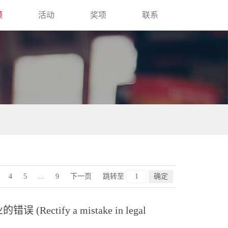
频
活动
奖项
联系
4
5
...
9
下一页
跳转至
确定
ectify a mistake in legal