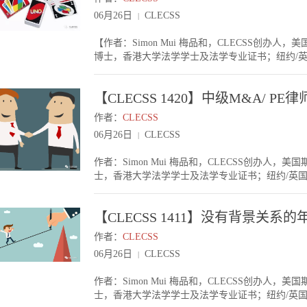
则，可以参考【CLECSS 1403】《律师跳槽
难）。很多顶级外所的Associates 在事业中段会
06月26日
CLECSS
|
做跳板呢？一线二线没有一条线，不同的法律人对
结语总结同级律所互换的原因，最多考虑是金钱和
红圈所，工资给得较高的那几个精品所，及其他一
人有自己不同需求，在此祝各位CLECSS友都找
【作者：Simon Mui 梅品和，CLECSS创
板，你应该要问以下两个问题：问题一：这个“二线
博士，香港大学法学学士及法学专业证书；纽约/
一线律所谈及吗？项目偶尔会碰到吗？）问题二：
引言任何行业都有其自身的圈子。法律界又可以再细
个“二线律所”在“一线律所”圈里在某一特定领域
上，相关领域的律师会碰上；但如果律所Level不
某些劳动法的二线律所整体在一线律所圈没有听过
【CLECSS 1420】中级M&A/ 
的圈子，今天就谈谈法律界的圈子及其中人脉维系的持续性（
样也可以）。以上问题一及问题二，最好两个答案
上载CLECSS的消息，我看看“Most Viewed By” ( 最多人浏览)都是来自那几个律所：内所基本上都是金杜 ，
“跳板”才会有用。所以大家如果找个“二线律所”
作者：
CLECSS
君合，方达，中伦这四个所。外所基本上主要是Clifford 
为跳板。（注：同样的分析，也适用于二线和三线
06月26日
CLECSS
|
Kirkland & Ellis等几个美国律所。以上基
运，都能从一线律所开始，但我们无论怎样也不要
我们平台并没有刻意只招揽Elites，这个圈子是因
所的。就好像爬山一样，有些人走得比你快，有些
作者：Simon Mui 梅品和，CLECSS创办
们平时生活时，接触到某个一线律所的律师，我们会
顶的。各位CLECSS友加油！
士，香港大学法学学士及法学专业证书；纽约/英
记得之前我们做个YYY项目吗？”就是因为这个
五月初举行的CLECSS LLM/JD Admission
圈子的人脉资源是很宝贵的。有时候机会和消息，
次活动。有兴趣参加的朋友们尽快报名！今天我们谈
必须找到一个切入点。进入该圈子后不断整固人脉
【CLECSS 1411】没有背景关
（证券），还是收购合并/基金投资好？其实有个
在UNO的游戏规则下，你出牌必须要跟上张牌同
会多很多。今天我们看看M&A/ PE律师转法务的
圈子也是如是。比如说你在一个Tier 1的律所换了
作者：
CLECSS
基金（或投资公司）都会招法务。他们很需要在较好的
了；又例如你Tier 1去了一个Tier 2的律所，
06月26日
CLECSS
|
所以如果你有相关经验，又不打算在律所长待下去
那样同数字或同颜色的连上。最怕是例如你一向做Tie
总监。这些基金一般有很多项目（涉及不同行业及
子互不认识，那你的圈子建立就要从新来过，这样
作者：Simon Mui 梅品和，CLECSS创办
场（证券），投行提供的法务机会一般较少。如果
位CLECSS友做法律事业规划时要小心谨慎。不是说
士，香港大学法学学士及法学专业证书；纽约/英
所以如果你做证券，建议就决心一做做到底，做到合
是如果你决定在某一圈子发展，最好有一定的延续